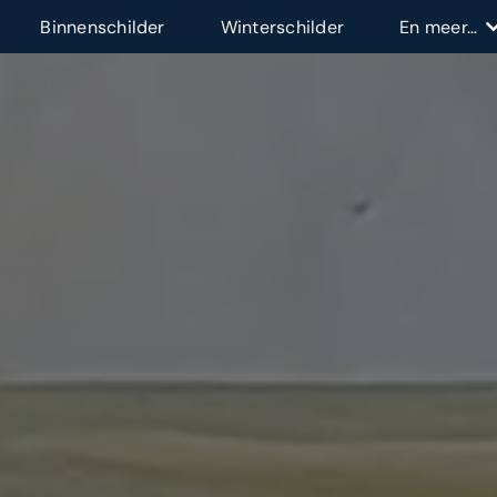
Binnenschilder
Winterschilder
En meer…