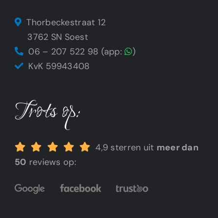
Thorbeckestraat 12
3762 SN Soest
06 – 207 522 98 (app:
)
KvK 59943408
Trots op:
4,9 sterren uit
meer dan
50
reviews op: