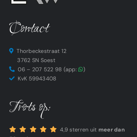
Contact
Thorbeckestraat 12
3762 SN Soest
06 – 207 522 98 (app:
)
KvK 59943408
Trots op:
4,9 sterren uit
meer dan