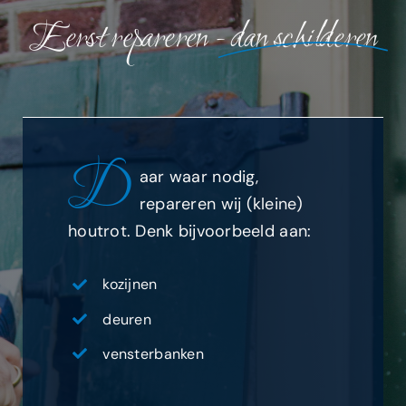
Eerst repareren -
dan schilderen
D
aar waar nodig,
repareren wij (kleine)
houtrot. Denk bijvoorbeeld aan:
kozijnen
deuren
vensterbanken