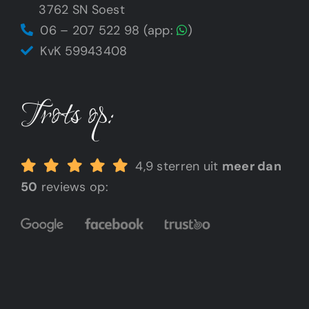
3762 SN Soest
06 – 207 522 98 (app:
)
KvK 59943408
Trots op:
4,9 sterren uit
meer dan
50
reviews op: